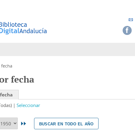
 fecha
or fecha
 fecha
Todas)
Seleccionar
buscar en todo el año