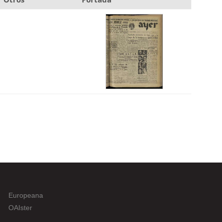
Europeana
OAIster