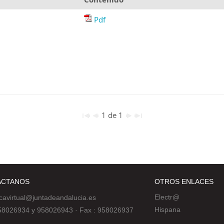
Pdf
1 de 1
ÁCTANOS
OTROS ENLACES
Electr@
ecavirtual@juntadeandalucia.es
Hispana
 958026934 y 958026943
·
Fax : 958026937