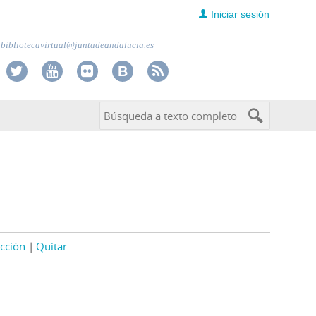
Iniciar sesión
bibliotecavirtual@juntadeandalucia.es
cción
Quitar