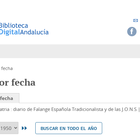
 fecha
or fecha
 fecha
atria : diario de Falange Española Tradicionalista y de las J.O.N.S.
buscar en todo el año