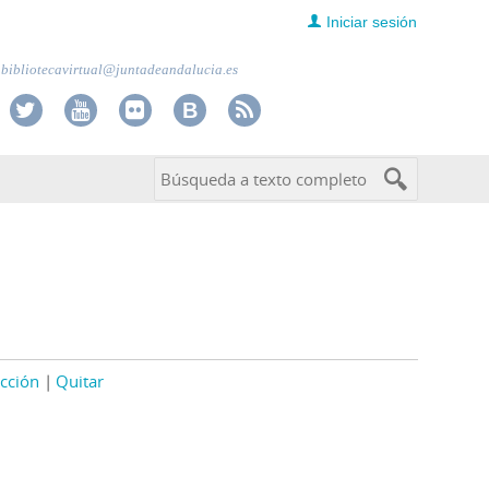
Iniciar sesión
bibliotecavirtual@juntadeandalucia.es
cción
Quitar