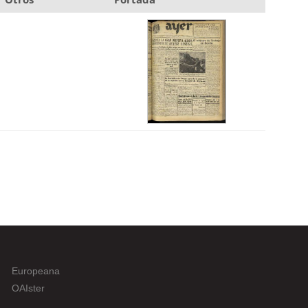
Europeana
OAIster