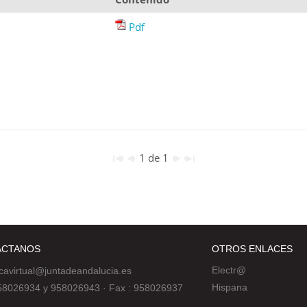
Pdf
1 de 1
ÁCTANOS
OTROS ENLACES
Electr@
ecavirtual@juntadeandalucia.es
Hispana
 958026934 y 958026943
·
Fax : 958026937