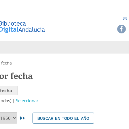
 fecha
or fecha
 fecha
Todas)
Seleccionar
buscar en todo el año