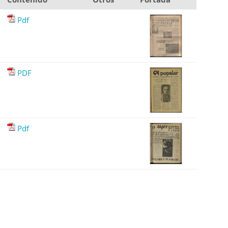
Pdf
PDF
Pdf