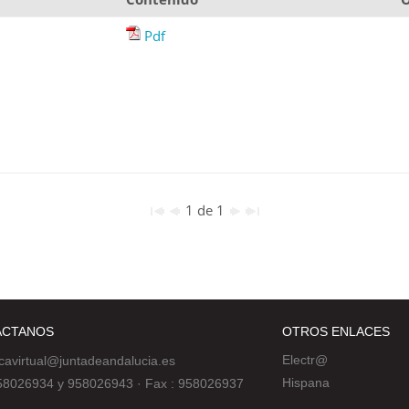
Pdf
1 de 1
ÁCTANOS
OTROS ENLACES
Electr@
ecavirtual@juntadeandalucia.es
Hispana
 958026934 y 958026943
·
Fax : 958026937