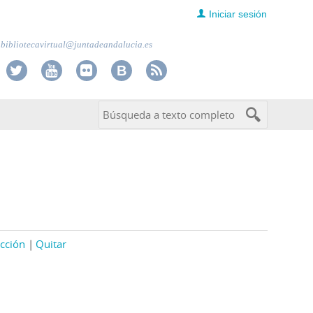
Iniciar sesión
bibliotecavirtual@juntadeandalucia.es
cción
Quitar