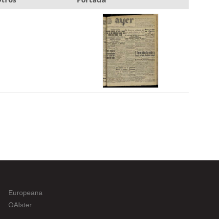
Europeana
OAIster