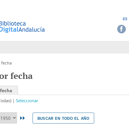
 fecha
or fecha
 fecha
Todas)
Seleccionar
buscar en todo el año