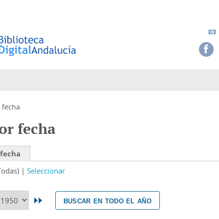
 fecha
or fecha
 fecha
Todas)
Seleccionar
buscar en todo el año