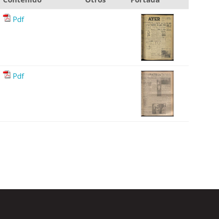
Pdf
Pdf