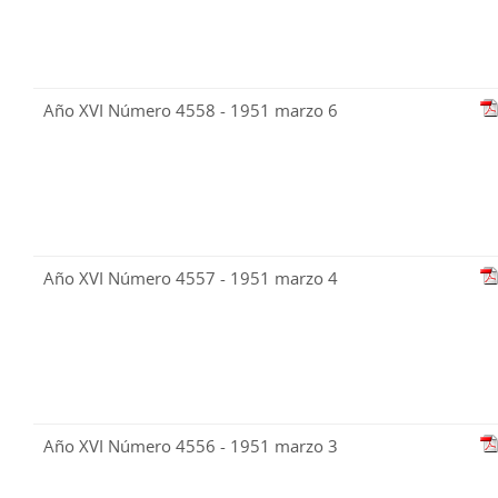
Año XVI Número 4558 - 1951 marzo 6
Año XVI Número 4557 - 1951 marzo 4
Año XVI Número 4556 - 1951 marzo 3