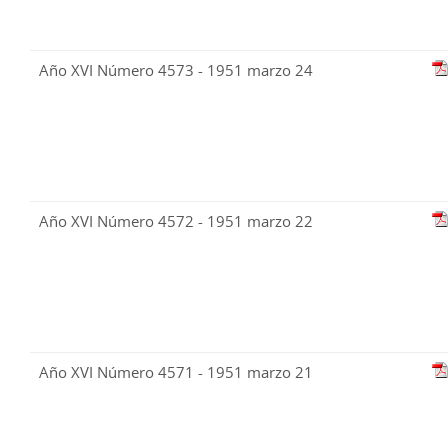
Año XVI Número 4573 - 1951 marzo 24
Año XVI Número 4572 - 1951 marzo 22
Año XVI Número 4571 - 1951 marzo 21