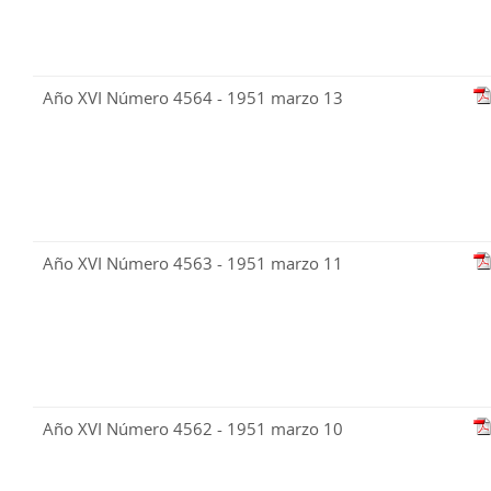
Año XVI Número 4564 - 1951 marzo 13
Año XVI Número 4563 - 1951 marzo 11
Año XVI Número 4562 - 1951 marzo 10