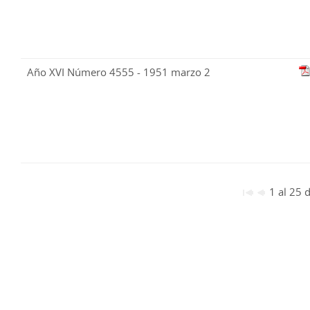
Año XVI Número 4555 - 1951 marzo 2
1 al 25 