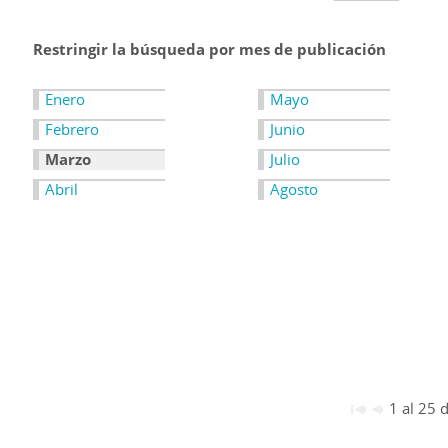
Restringir la búsqueda por mes de publicación
Enero
Mayo
Febrero
Junio
Marzo
Julio
Abril
Agosto
1 al 25 