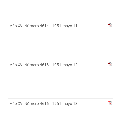
Año XVI Número 4614 - 1951 mayo 11
Año XVI Número 4615 - 1951 mayo 12
Año XVI Número 4616 - 1951 mayo 13