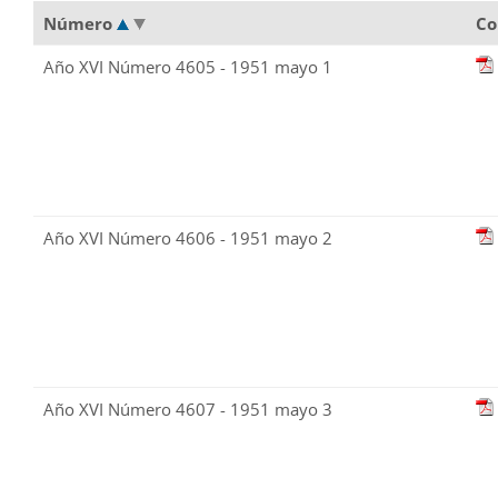
Número
Co
Año XVI Número 4605 - 1951 mayo 1
Año XVI Número 4606 - 1951 mayo 2
Año XVI Número 4607 - 1951 mayo 3