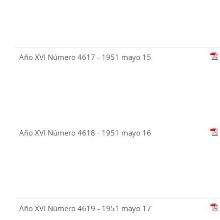
Año XVI Número 4617 - 1951 mayo 15
Año XVI Número 4618 - 1951 mayo 16
Año XVI Número 4619 - 1951 mayo 17