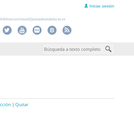
Iniciar sesión
bibliotecavirtual@juntadeandalucia.es
cción
Quitar