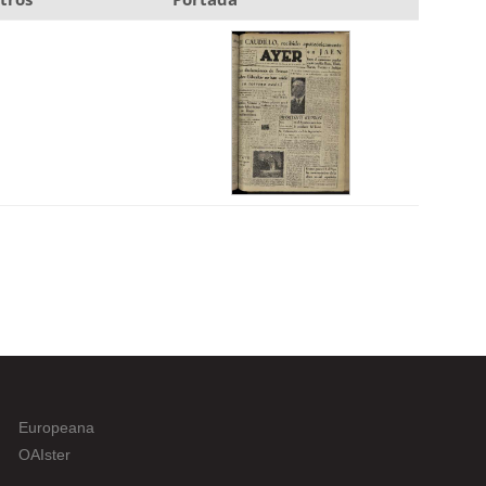
Europeana
OAIster