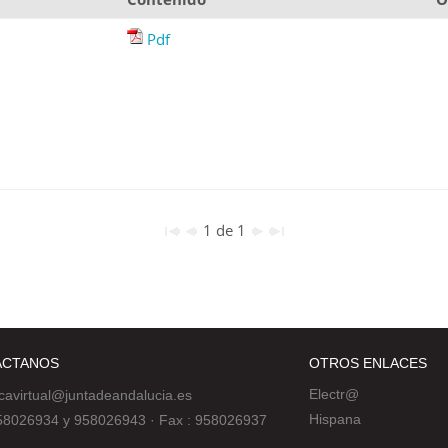
Pdf
1 de 1
ÁCTANOS
OTROS ENLACES
Electr@
ecavirtual@juntadeandalucia.es
Hispana
 958026934 y 958026943
·
Fax : 958026937