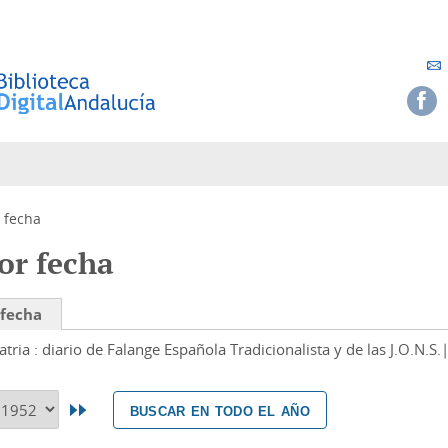
 fecha
or fecha
 fecha
atria : diario de Falange Española Tradicionalista y de las J.O.N.S.
buscar en todo el año