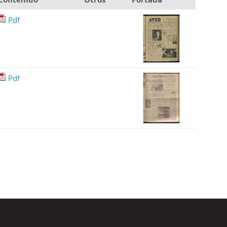
Pdf
Pdf