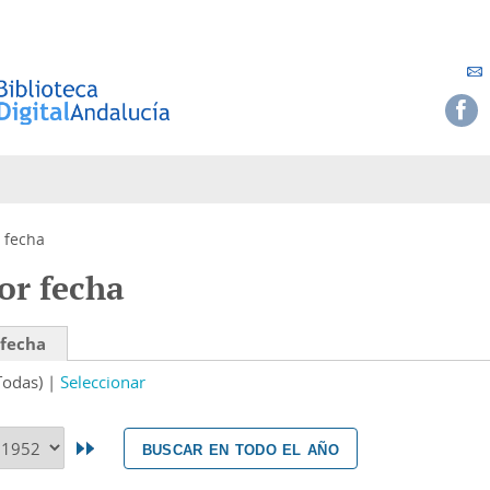
 fecha
or fecha
 fecha
Todas)
Seleccionar
buscar en todo el año