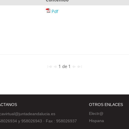
Pdf
1 de 1
ÁCTANOS
OTROS ENLACES
Electr@
ecavirtual@juntadeandalucia.es
Hispana
 958026934 y 958026943
·
Fax : 958026937