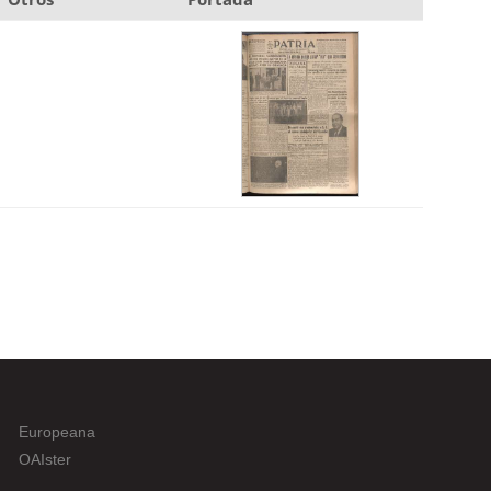
Europeana
OAIster