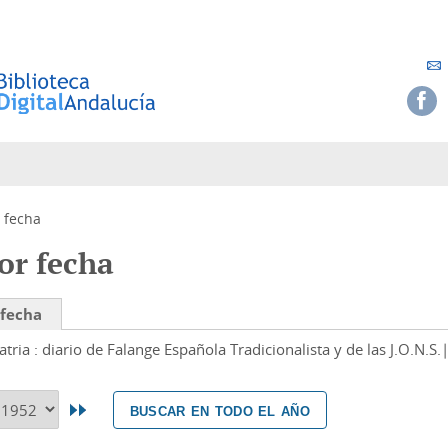
 fecha
or fecha
 fecha
atria : diario de Falange Española Tradicionalista y de las J.O.N.S.
buscar en todo el año