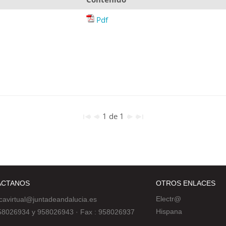
Pdf
1 de 1
ÁCTANOS
OTROS ENLACES
Electr@
ecavirtual@juntadeandalucia.es
Hispana
 958026934 y 958026943
·
Fax : 958026937