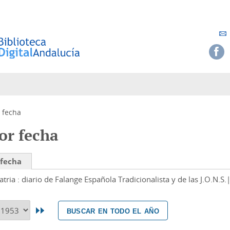
 fecha
or fecha
 fecha
atria : diario de Falange Española Tradicionalista y de las J.O.N.S.
buscar en todo el año