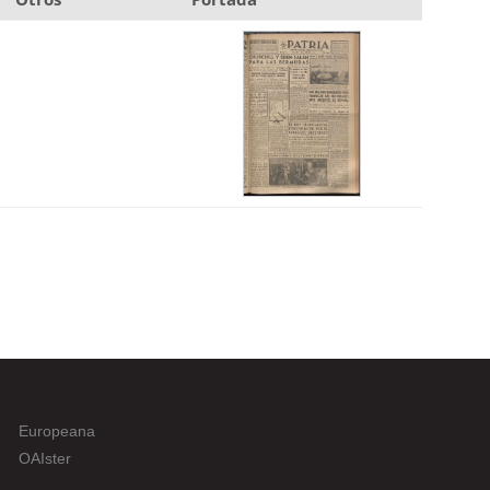
Europeana
OAIster