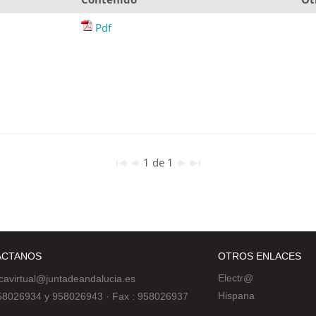
Pdf
1 de 1
ÁCTANOS
OTROS ENLACES
Electr@
ecavirtual@juntadeandalucia.es
Hispana
 958026934 y 958026943
·
Fax : 958026937