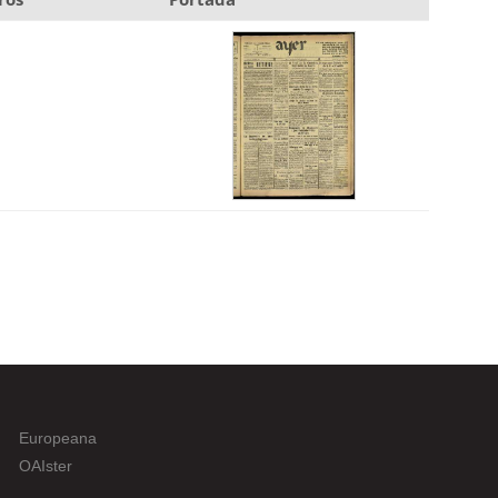
Europeana
OAIster