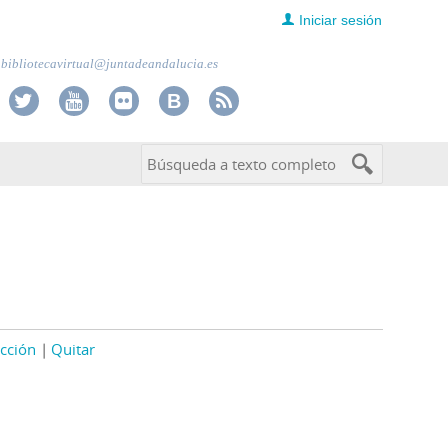
Iniciar sesión
bibliotecavirtual@juntadeandalucia.es
cción
Quitar