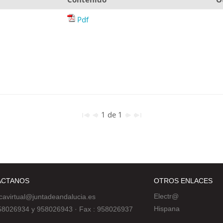
Pdf
1 de 1
ÁCTANOS
OTROS ENLACES
Electr@
ecavirtual@juntadeandalucia.es
Hispana
 958026934 y 958026943
·
Fax : 958026937