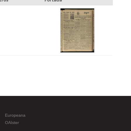
Europeana
OAIster