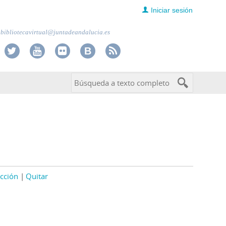
Iniciar sesión
bibliotecavirtual@juntadeandalucia.es
cción
Quitar