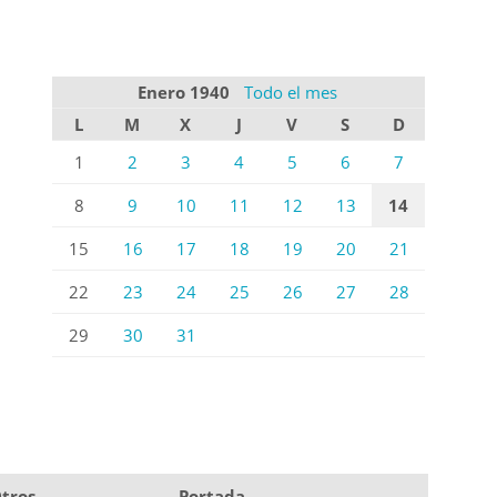
Enero 1940
Todo el mes
L
M
X
J
V
S
D
1
2
3
4
5
6
7
8
9
10
11
12
13
14
15
16
17
18
19
20
21
22
23
24
25
26
27
28
29
30
31
tros
Portada