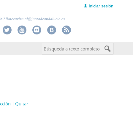
Iniciar sesión
bibliotecavirtual@juntadeandalucia.es
cción
Quitar