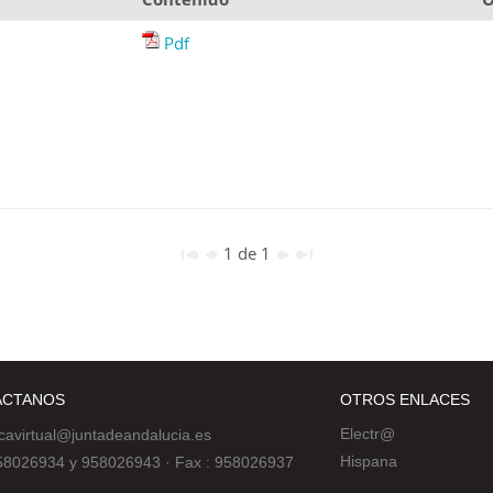
Pdf
1 de 1
ÁCTANOS
OTROS ENLACES
Electr@
ecavirtual@juntadeandalucia.es
Hispana
 958026934 y 958026943
·
Fax : 958026937