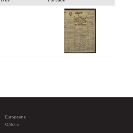
Europeana
OAIster