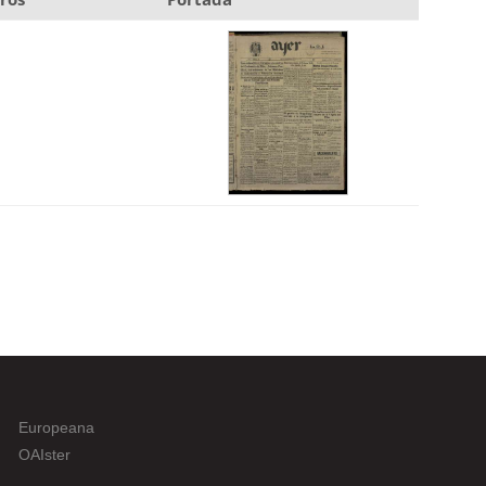
Europeana
OAIster