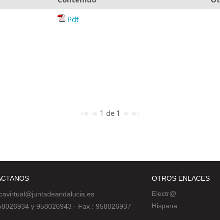
Pdf
1 de 1
ÁCTANOS
OTROS ENLACES
Electr@
ecavirtual@juntadeandalucia.es
Hispana
 958026934 y 958026943
·
Fax : 958026937