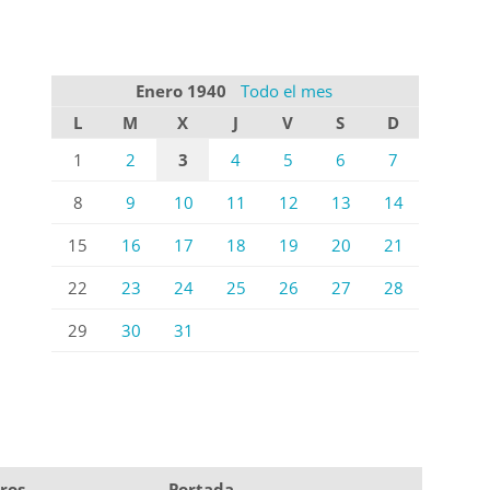
Enero 1940
Todo el mes
L
M
X
J
V
S
D
1
2
3
4
5
6
7
8
9
10
11
12
13
14
15
16
17
18
19
20
21
22
23
24
25
26
27
28
29
30
31
ros
Portada