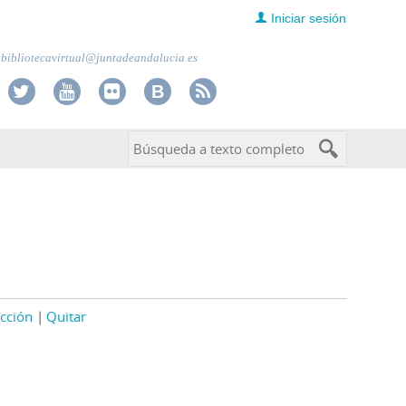
Iniciar sesión
bibliotecavirtual@juntadeandalucia.es
cción
Quitar