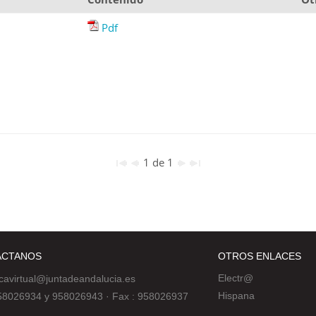
Pdf
1 de 1
ÁCTANOS
OTROS ENLACES
Electr@
ecavirtual@juntadeandalucia.es
Hispana
 958026934 y 958026943
·
Fax : 958026937