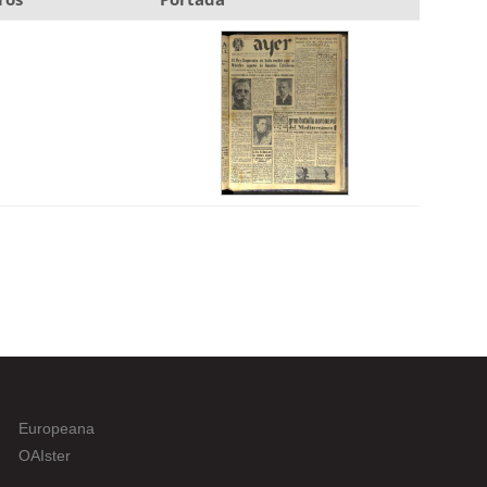
Europeana
OAIster