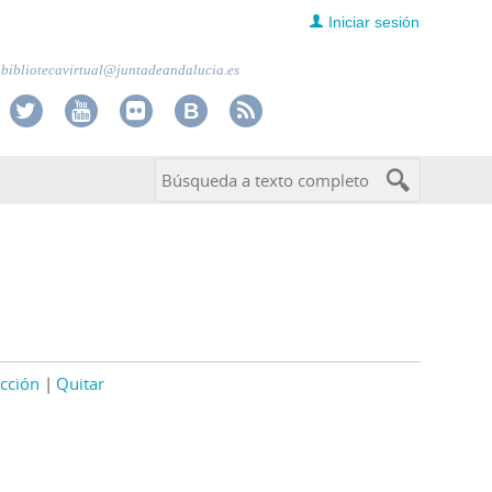
Iniciar sesión
bibliotecavirtual@juntadeandalucia.es
cción
Quitar