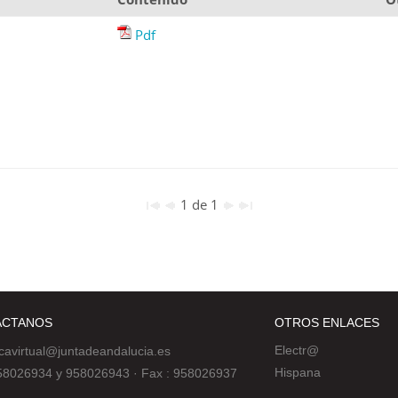
Pdf
1 de 1
ÁCTANOS
OTROS ENLACES
Electr@
ecavirtual@juntadeandalucia.es
Hispana
 958026934 y 958026943
·
Fax : 958026937