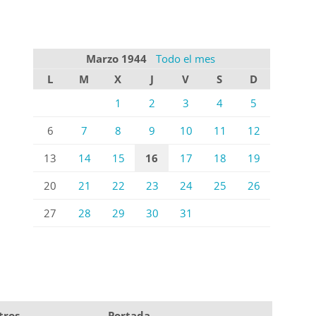
Marzo 1944
Todo el mes
L
M
X
J
V
S
D
1
2
3
4
5
6
7
8
9
10
11
12
13
14
15
16
17
18
19
20
21
22
23
24
25
26
27
28
29
30
31
tros
Portada