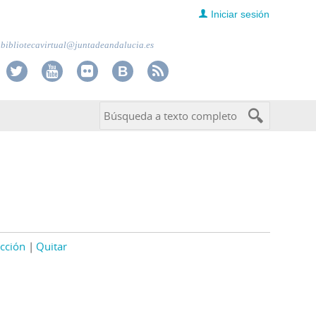
Iniciar sesión
bibliotecavirtual@juntadeandalucia.es
cción
Quitar