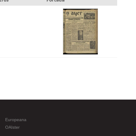
Europeana
OAIster