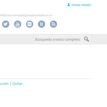
Iniciar sesión
bibliotecavirtual@juntadeandalucia.es
cción
Quitar