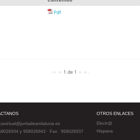
Pdf
1 de 1
ÁCTANOS
OTROS ENLACES
Electr@
ecavirtual@juntadeandalucia.es
Hispana
 958026934 y 958026943
·
Fax : 958026937