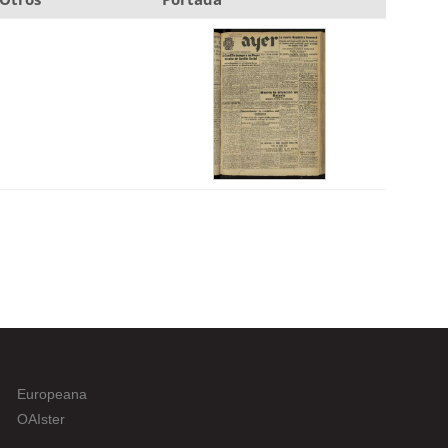
Europeana
OAIster