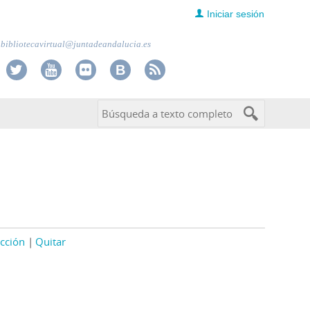
Iniciar sesión
bibliotecavirtual@juntadeandalucia.es
cción
Quitar