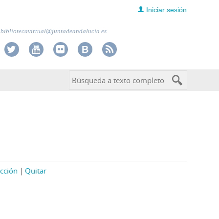
Iniciar sesión
bibliotecavirtual@juntadeandalucia.es
cción
Quitar