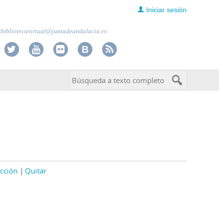
Iniciar sesión
bibliotecavirtual@juntadeandalucia.es
cción
Quitar