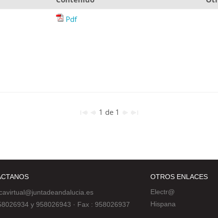
Pdf
1 de 1
ÁCTANOS
OTROS ENLACES
Electr@
ecavirtual@juntadeandalucia.es
Hispana
 958026934 y 958026943
·
Fax : 958026937