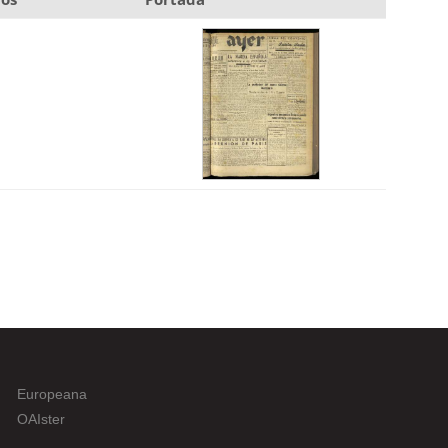
Europeana
OAIster