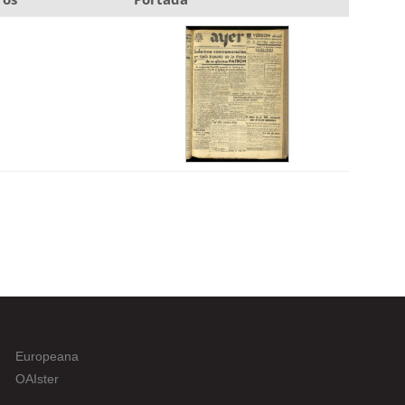
Europeana
OAIster