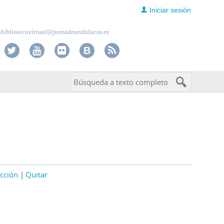
Iniciar sesión
bibliotecavirtual@juntadeandalucia.es
cción
Quitar