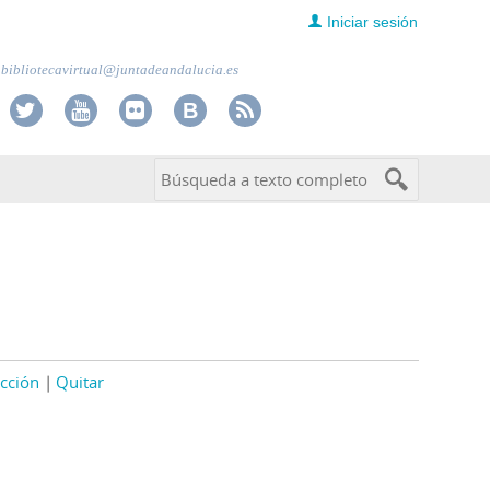
Iniciar sesión
bibliotecavirtual@juntadeandalucia.es
cción
Quitar