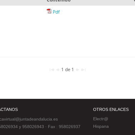
Pdf
1 de 1
ÁCTANOS
OTROS ENLACES
Electr@
ecavirtual@juntadeandalucia.es
Hispana
 958026934 y 958026943
·
Fax : 958026937