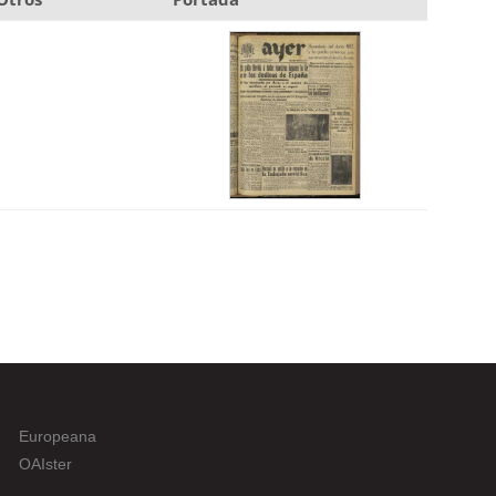
Europeana
OAIster