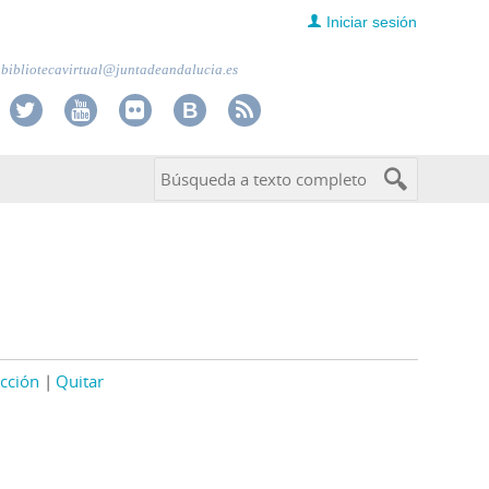
Iniciar sesión
bibliotecavirtual@juntadeandalucia.es
cción
Quitar