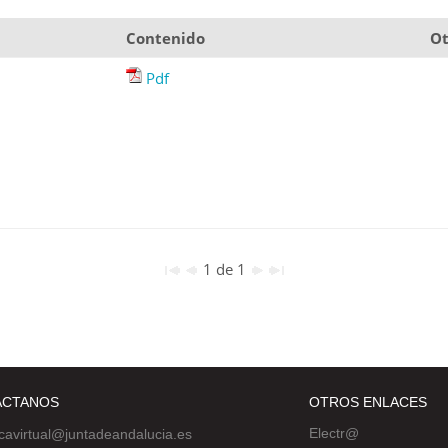
Contenido
Ot
Pdf
1 de 1
ÁCTANOS
OTROS ENLACES
Electr@
ecavirtual@juntadeandalucia.es