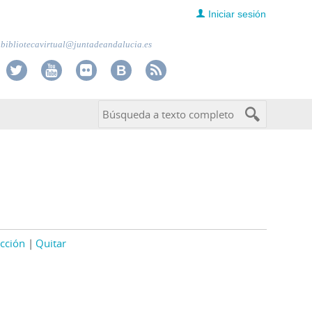
Iniciar sesión
bibliotecavirtual@juntadeandalucia.es
cción
Quitar