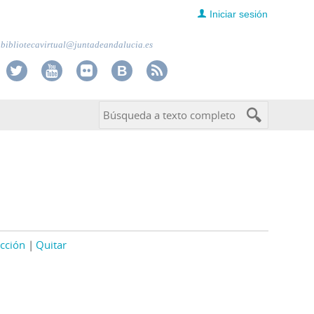
Iniciar sesión
bibliotecavirtual@juntadeandalucia.es
cción
Quitar