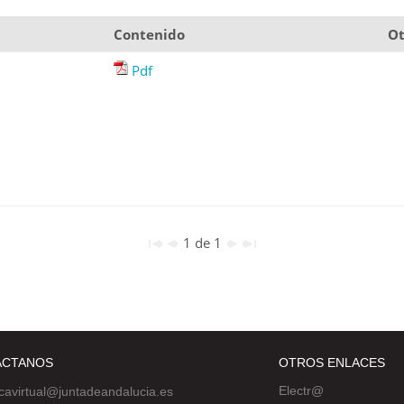
Contenido
Ot
Pdf
1 de 1
ÁCTANOS
OTROS ENLACES
Electr@
ecavirtual@juntadeandalucia.es