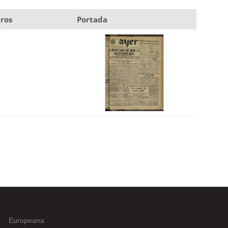
ros
Portada
Europeana