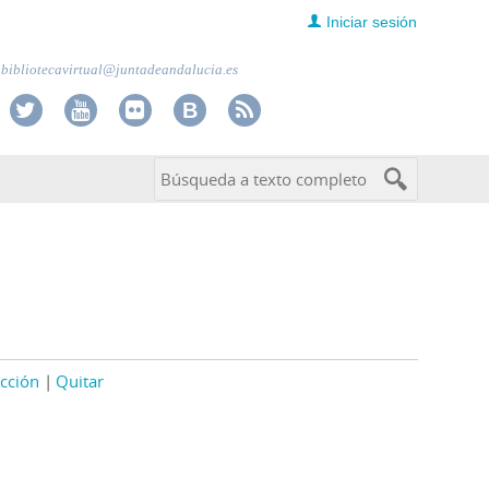
Iniciar sesión
bibliotecavirtual@juntadeandalucia.es
cción
Quitar