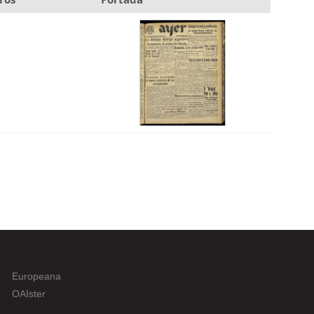
Europeana
OAIster