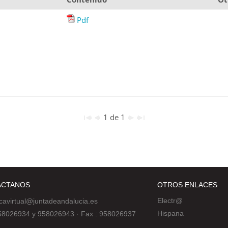
Pdf
1 de 1
ÁCTANOS
OTROS ENLACES
Electr@
ecavirtual@juntadeandalucia.es
Hispana
 958026934 y 958026943
·
Fax : 958026937