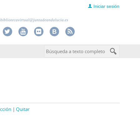
Iniciar sesión
bibliotecavirtual@juntadeandalucia.es
cción
Quitar