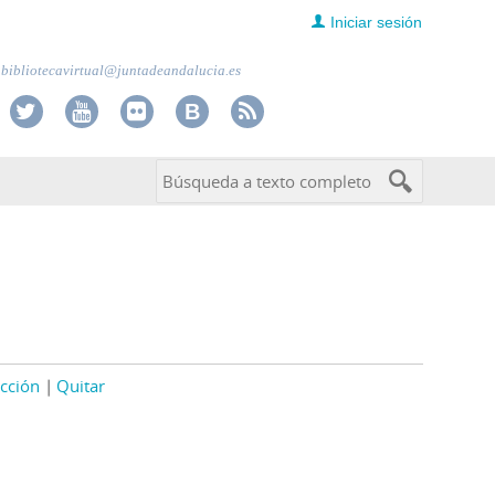
Iniciar sesión
bibliotecavirtual@juntadeandalucia.es
cción
Quitar