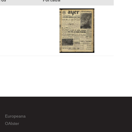
Europeana
OAIster