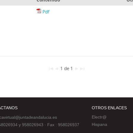
Pdf
1 de 1
ÁCTANOS
OTROS ENLACES
Electr@
ecavirtual@juntadeandalucia.es
Hispana
 958026934 y 958026943
·
Fax : 958026937