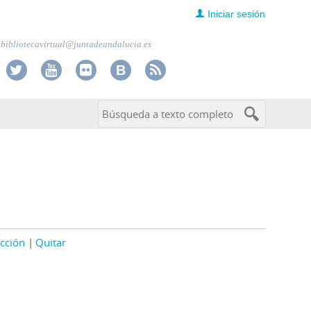
Iniciar sesión
bibliotecavirtual@juntadeandalucia.es
cción
Quitar