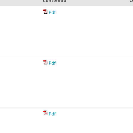
Contenido
O
Pdf
Pdf
Pdf