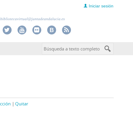
Iniciar sesión
bibliotecavirtual@juntadeandalucia.es
cción
Quitar