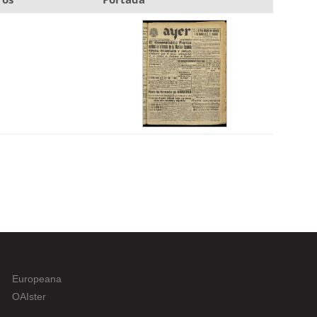
Europeana
OAIster