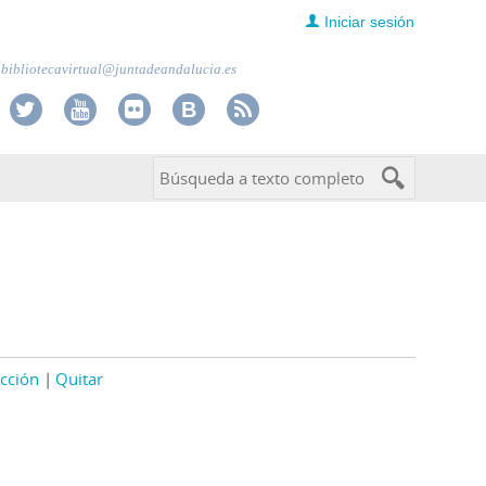
Iniciar sesión
bibliotecavirtual@juntadeandalucia.es
cción
Quitar