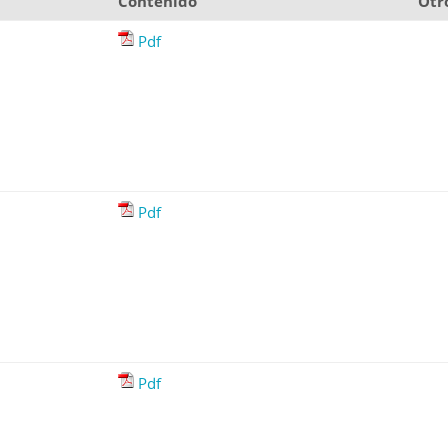
Contenido
Otr
Pdf
Pdf
Pdf