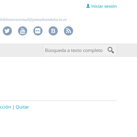
Iniciar sesión
bibliotecavirtual@juntadeandalucia.es
cción
Quitar