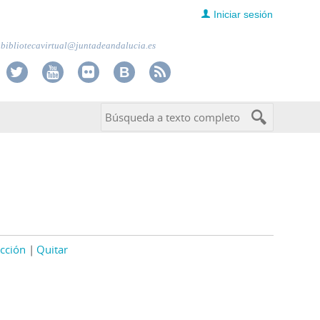
Iniciar sesión
bibliotecavirtual@juntadeandalucia.es
cción
Quitar