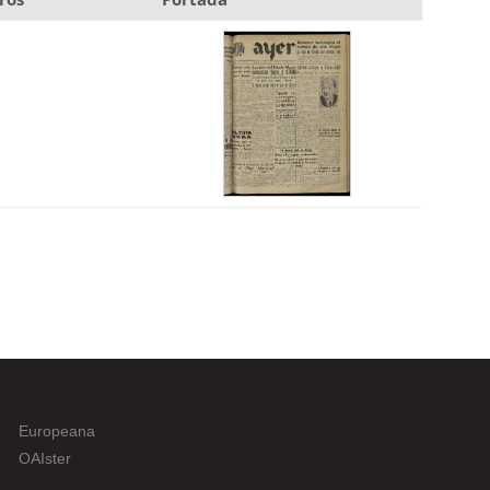
Europeana
OAIster