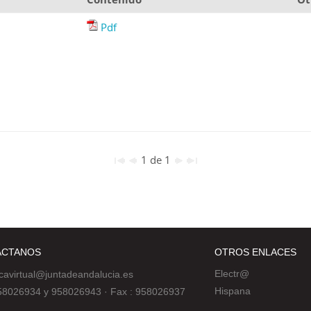
Pdf
1 de 1
ÁCTANOS
OTROS ENLACES
Electr@
ecavirtual@juntadeandalucia.es
Hispana
 958026934 y 958026943
·
Fax : 958026937