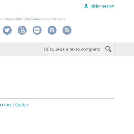
Iniciar sesión
bibliotecavirtual@juntadeandalucia.es
cción
Quitar