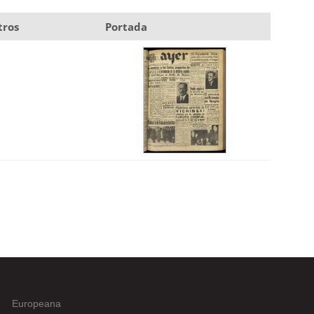
tros
Portada
Europeana