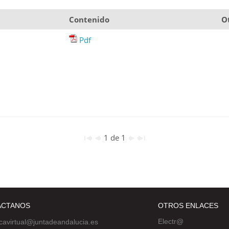
Contenido
O
Pdf
1 de 1
ÁCTANOS
OTROS ENLACES
Electr@
ecavirtual@juntadeandalucia.es