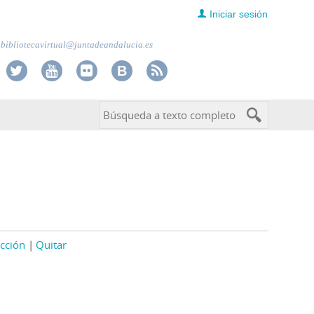
Iniciar sesión
bibliotecavirtual@juntadeandalucia.es
cción
Quitar