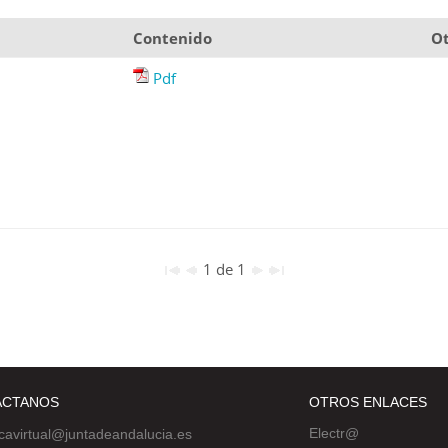
Contenido
Ot
Pdf
1 de 1
ÁCTANOS
OTROS ENLACES
Electr@
ecavirtual@juntadeandalucia.es