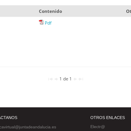
Contenido
Ot
Pdf
1 de 1
ÁCTANOS
OTROS ENLACES
Electr@
ecavirtual@juntadeandalucia.es