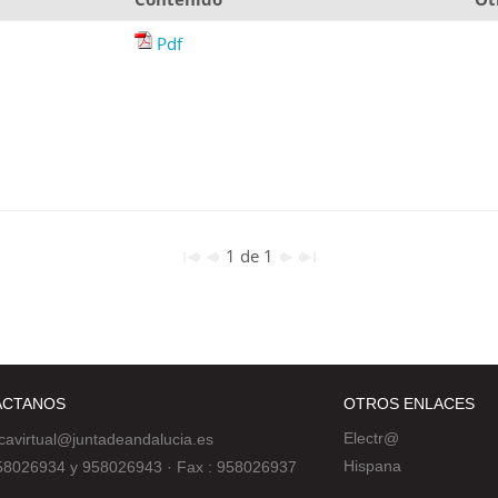
Pdf
1 de 1
ÁCTANOS
OTROS ENLACES
Electr@
ecavirtual@juntadeandalucia.es
Hispana
 958026934 y 958026943
·
Fax : 958026937