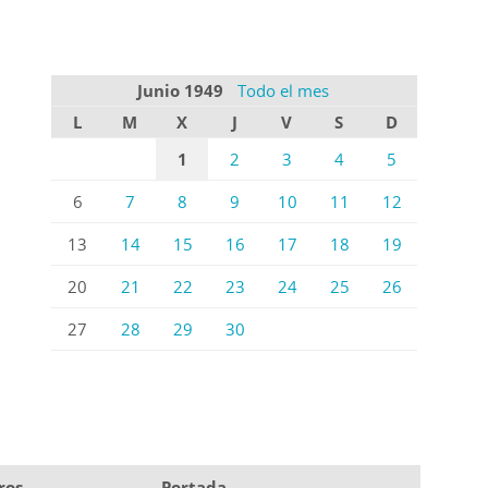
Junio 1949
Todo el mes
L
M
X
J
V
S
D
1
2
3
4
5
6
7
8
9
10
11
12
13
14
15
16
17
18
19
20
21
22
23
24
25
26
27
28
29
30
ros
Portada