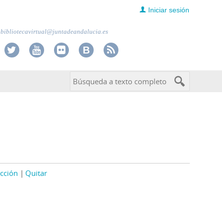
Iniciar sesión
bibliotecavirtual@juntadeandalucia.es
cción
Quitar