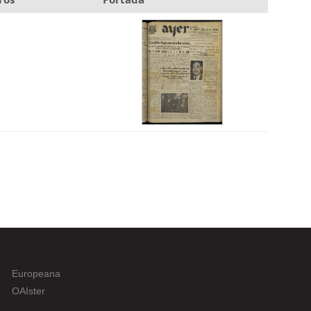
Europeana
OAIster