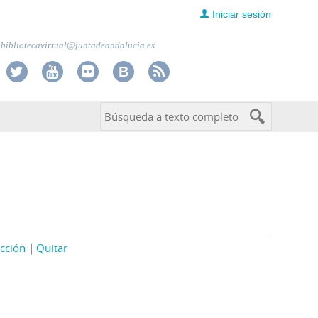
Iniciar sesión
bibliotecavirtual@juntadeandalucia.es
cción
Quitar