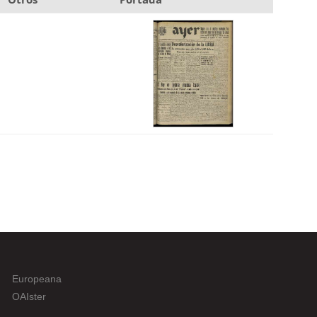
Europeana
OAIster