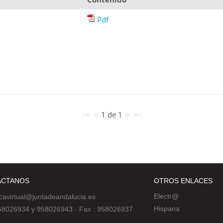
Pdf
1 de 1
ÁCTANOS
OTROS ENLACES
Electr@
ecavirtual@juntadeandalucia.es
Hispana
 958026934 y 958026943
·
Fax : 958026937