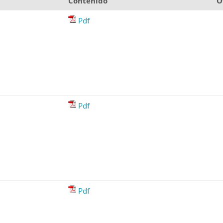
Contenido
O
Pdf
Pdf
Pdf