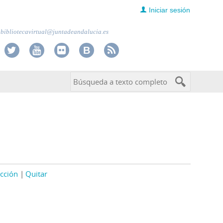
Iniciar sesión
bibliotecavirtual@juntadeandalucia.es
cción
Quitar