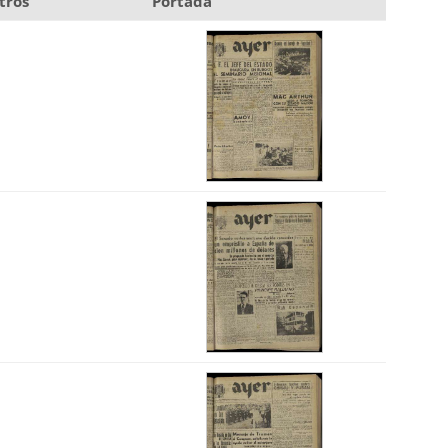
tros
Portada