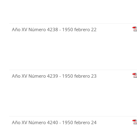
Año XV Número 4238 - 1950 febrero 22
Año XV Número 4239 - 1950 febrero 23
Año XV Número 4240 - 1950 febrero 24