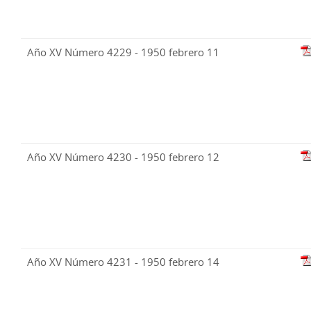
Año XV Número 4229 - 1950 febrero 11
Año XV Número 4230 - 1950 febrero 12
Año XV Número 4231 - 1950 febrero 14