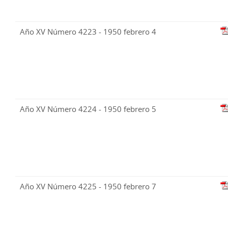
Año XV Número 4223 - 1950 febrero 4
Año XV Número 4224 - 1950 febrero 5
Año XV Número 4225 - 1950 febrero 7