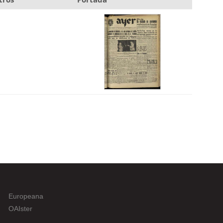
Europeana
OAIster