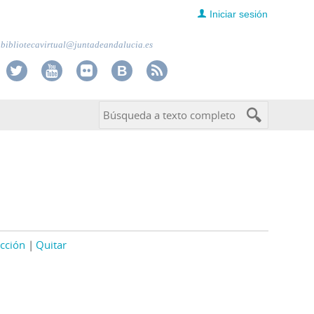
Iniciar sesión
bibliotecavirtual@juntadeandalucia.es
cción
Quitar