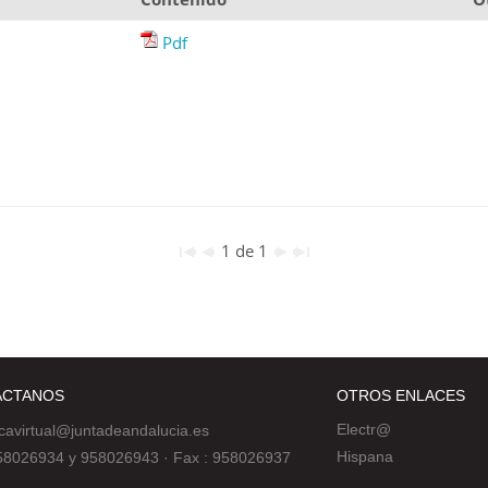
Pdf
1 de 1
ÁCTANOS
OTROS ENLACES
Electr@
ecavirtual@juntadeandalucia.es
Hispana
 958026934 y 958026943
·
Fax : 958026937