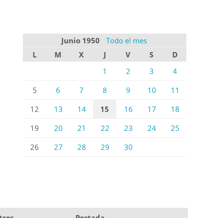
Junio 1950
Todo el mes
L
M
X
J
V
S
D
1
2
3
4
5
6
7
8
9
10
11
12
13
14
15
16
17
18
19
20
21
22
23
24
25
26
27
28
29
30
tros
Portada