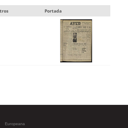
tros
Portada
Europeana