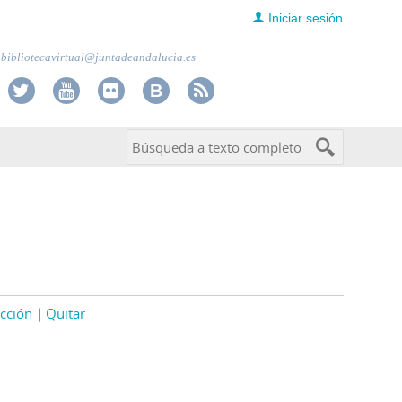
Iniciar sesión
bibliotecavirtual@juntadeandalucia.es
cción
Quitar