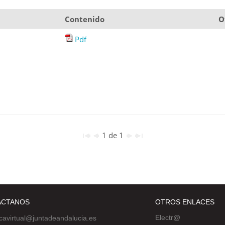
Contenido
O
Pdf
1 de 1
ÁCTANOS
OTROS ENLACES
Electr@
ecavirtual@juntadeandalucia.es