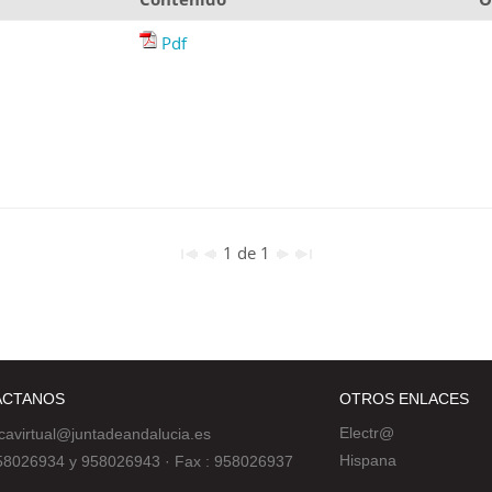
Pdf
1 de 1
ÁCTANOS
OTROS ENLACES
Electr@
ecavirtual@juntadeandalucia.es
Hispana
 958026934 y 958026943
·
Fax : 958026937