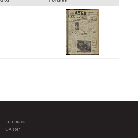
Europeana
OAIster