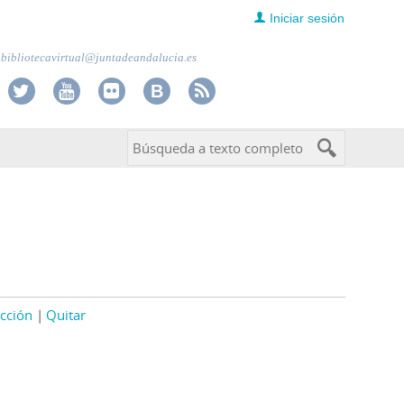
Iniciar sesión
bibliotecavirtual@juntadeandalucia.es
cción
Quitar