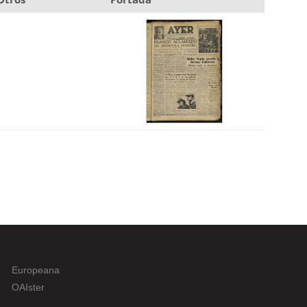
Europeana
OAIster