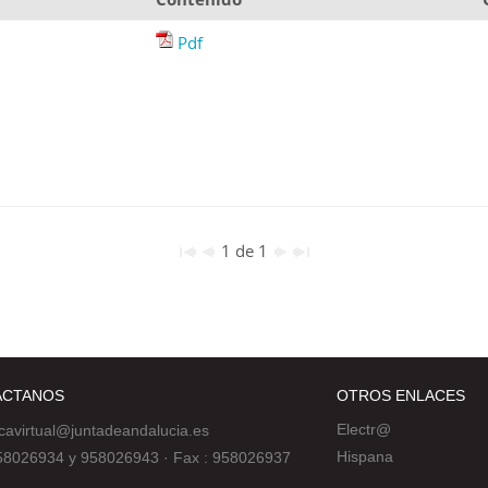
Pdf
1 de 1
ÁCTANOS
OTROS ENLACES
Electr@
ecavirtual@juntadeandalucia.es
Hispana
 958026934 y 958026943
·
Fax : 958026937