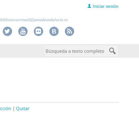
Iniciar sesión
bibliotecavirtual@juntadeandalucia.es
cción
Quitar